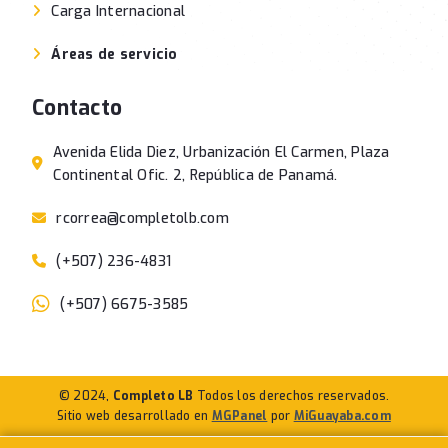
Carga Internacional
Áreas de servicio
Contacto
Avenida Elida Diez, Urbanización El Carmen, Plaza
Continental Ofic. 2, República de Panamá.
rcorrea@completolb.com
(+507) 236-4831
(+507) 6675-3585
© 2024,
Completo LB
Todos los derechos reservados.
Sitio web desarrollado en
MGPanel
por
MiGuayaba.com